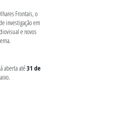
lhares Frontais, o
de investigação em
iovisual e novos
nema.
tá aberta até
31 de
aixo.