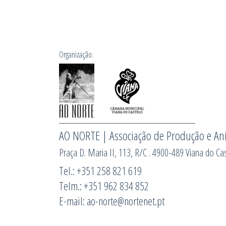
Organização:
AO NORTE | Associação de Produção e An
Praça D. Maria II, 113, R/C . 4900-489 Viana do Cas
Tel.: +351 258 821 619
Telm.: +351 962 834 852
E-mail: ao-norte@nortenet.pt