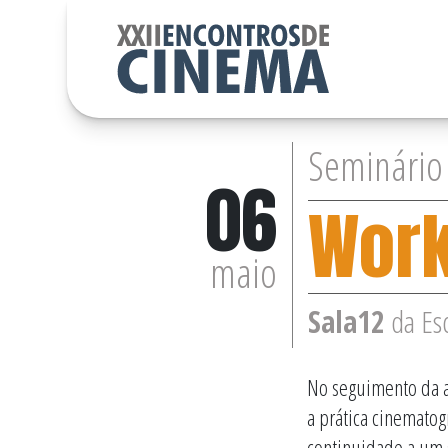
Seminário
06
Work
maio
Sala12
da Esc
No seguimento da a
a prática cinematog
continuidade a um 