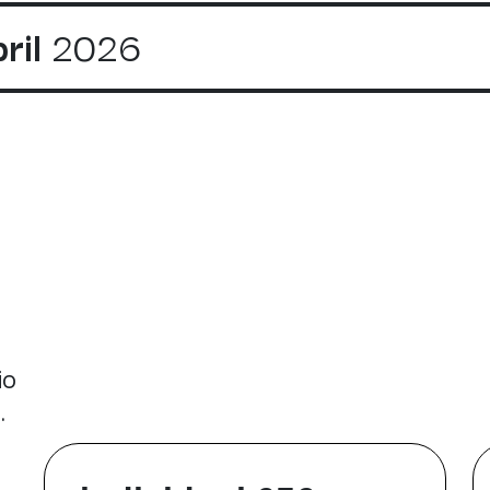
ril
2026
io
.