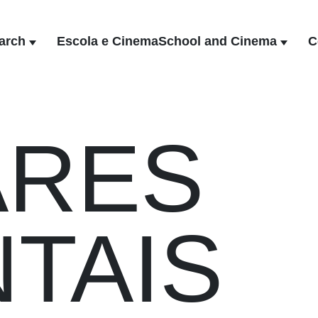
arch
Escola e Cinema
School and Cinema
C
ARES
TAIS