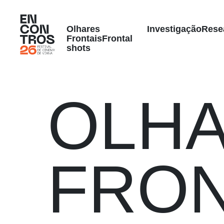
Olhares
Investigação
Rese
Frontais
Frontal
shots
OLH
FRON