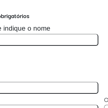
obrigatórios
e indique o nome
C