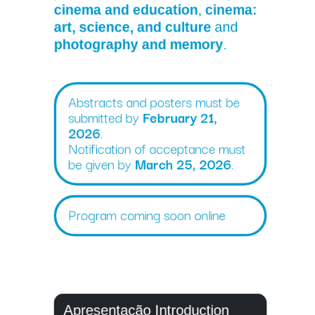
cinema and education
,
cinema:
art, science, and culture
and
photography and memory
.
Abstracts and posters must be
submitted by
February 21,
2026
.
Notification of acceptance must
be given by
March 25, 2026
.
Program coming soon online
Apresentação
Introduction